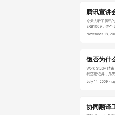
腾讯宣讲
今天去听了腾讯的宣
ERB1009，
人要站着。 主讲
November 18, 20
类。对于招聘本
了……），可是具
出了一批企鹅公
其实也不怪他们，
饭否为什
在美国读的大学，
友，不过最后还是
Work Study
Oracle 和 
我还是记得，几天
网上就可以交简历
学会了寻找原因。
July 14, 2009
· ra
是稍稍错位。然后
它最好早些关掉
校都是可以选的
事儿了，虽然伊朗
（谁知道校内又
不断地从现场传出
啊。哦，还有，可
近的一段日子里
了。从有关技术
协同翻译
管它是给世人看
API 之类的给
到整个世界。你可