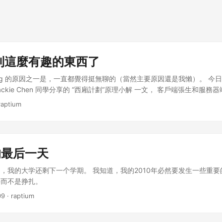
到這麼有趣的東西了
og 的原因之一是，一直都覺得挺無聊的（當然主要原因還是我懶）。 今日在 
 Jackie Chen 同學分享的 “西廂計劃”原理小解 一文， 客戶端張生和服
是接著讀下去看到西廂計劃的實際內容時，我才真的意識到：好久沒看到
raptium
和常見的穿牆方式不同，既不走彎路、遠路，也不須加密數據，而是利用 GF
的某些特性來實現了直連免過濾。西廂計劃告訴我們，學好 IEG3310 是一
也可能握得很精彩。 忘記曾經一次又一次看到 Connection Reset 
獻者們致敬！
的最后一天
，我的大学还剩下一个学期。 我知道，我的2010年必然要发生一些重要
斗而不是挣扎。
09
· raptium