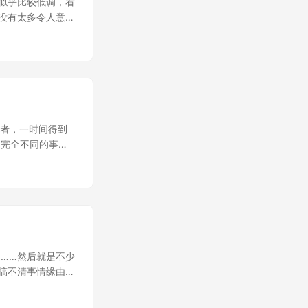
推出的似乎比较低调，看
ttp）相比之下，
会是怎样的景象。
下，没有太多令人意外
，新浪最近搞了个
匆匆离去。既然我
AT 软件基本的功
之类，其实无所
乎也没有太多可以
益。想要得到技术
菜单上还有一个按
花力气，学学搜狐
译，效率自然大大
slation
n translations
anslated
的挑战者，一时间得到
我们所想得更有意义，它们
e 完全不同的事
高之后的翻译效率。
，它给你信息。我没
le 使用下三滥手
边是个“=”，这是
相当震惊！ 这么
算出来的。 前天一看
该是共享
thematica！
人感到不快。
，那么，你总该听说过
符号运算能力。 我用
，于是考试的时候我
……然后就是不少
怎么用它。 一个
搞不清事情缘由就
多数学课，而基础
我们并非太远，