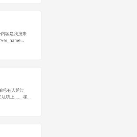
海量的数据和强劲的
上线，它显得非常不
诉你 x^2dx 从 0
/s^2，它会告诉你，
ity of Kong
大部分内容是我搜来
元一年，国际生学费
er_name
款10万美元，3年还
; if (-f
五线谱和键盘图，还
; if
e_uri ''; } if
'; } if
he_file) {
last; } } location
偏总有人通过
RIPT_FILENAME
把坑填上…… 和上
tcgi_index
是 RHEL，所以就
sql-server 装
 lighttpd 里