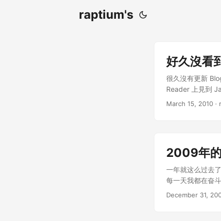
raptium's
好久沒看
很久沒有更新 Bl
Reader 上見到
就非常有趣，可
March 15, 2010
· 
啊～ 西廂計劃 
TCP/IP 協議
看似無聊的三次握手
向西廂計劃的貢
2009年
一年就这么过去了
每一天我都在奋
December 31, 20