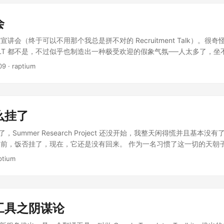
会
讲会（终于可以不用那个我总是拼不对的 Recruitment Talk）。很
连个 LT 都不是，不过似乎也制造出一种极受欢迎的假象气氛──人太多了，
是一个 HR 和一个技术副总裁，讲的内容没有太多特别，也就是介绍了一
09
· raptium
身反倒是没说太多，职位有三个：前后端开发、国际产品经理、用户交互
体要求和收的人数都没有怎么说，至于流程也就是说要交简历……纪念品
仔给积极参与的同学，但是相比其他公司，腾讯实在是……其他人才一人给
叫人家三个人扛一箱公仔过关也不容易啊。 那个主讲的技术副总裁叫 Dow
么挂了
发的材料上把他列为大牛级人物，在现场倒是没看出来。他说18年前差
去了美国。于是回来搜了一下，他是抬举我们了，人家是 Stanford 毕
 结束了，Summer Research Project 还没开始，我整天闲得慌并且基本
Sendmail，然后到了腾讯也才4年。可惜的是他今天好像没说啥有关技术的东
前，饭否挂了，现在，它还是没有回来。 作为一名习惯了这一切的天朝
，于是也回来试了一下──我还真没准备要找工作。那个网站浏览器兼容性还行，
现在好像没有XX大，那么，哦，是啊，新疆出事儿了啊。这就足够让饭
ptium
其实是用了 QQ校友 的一些功能，所以毕业学校看起来相当之全──香
，如果关晚了，也许真的就再也回不来了。因为事情就是那么巧的，再前
，另外香港中文大学的学院还是有些中文有些英文，不免让我怀疑他们数
人民没有饭否，不过还好，他们不用穿墙就能访问 Twitter，于是，真
是怎么弄到的）。说是收很多技术方面的人才，不过简历上能填的有关技
来，让整个世界来思考鲜血是不是能换来民主。然而，还不仅仅是这样，尽管 T
以填几个比赛，可惜我都没参加过。 基本上不是很喜欢腾讯这家公司，
越来越热，很多人还是直到伊朗事件才意识到，原来一个网站就能有如此
的方面来讲，我觉得腾讯太不开放了。可能是我孤陋寡闻，可是从来没听
工具之阴谋论
到真相，还是被利用而蒙骗了不明真相的群众，它就是做到了，它把个人
人用，然后 QQ 协议也一直是封闭的。也没见到给开源社区捐个什么项目出
以用它分享生活中的点滴，然而人在某些时候，也会需要呐喊。 于是新