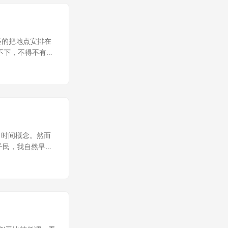
奇怪的把地点安排在
坐不下，不得不有些
下公司背景文化之
设计（可能记错
比较小气，虽然派
了条手机绳。不过
son，香港人，
点成为我们的校
业的。之后去过
没有了时间概念。然而
西，十分遗憾。 说是
子民，我自然早已
firefox 只
否关掉了，甚至，
港、澳门、台湾的学
些日子，伊朗也出
据是偷借自校内的
真假假的消息就源源
术的东西可不多
witter 在最
虽然也算是老用户
强大的力量——不
说腾讯提供点什么
无力的话语，散播
来。甚至，别人都
疆一出事，饭否就