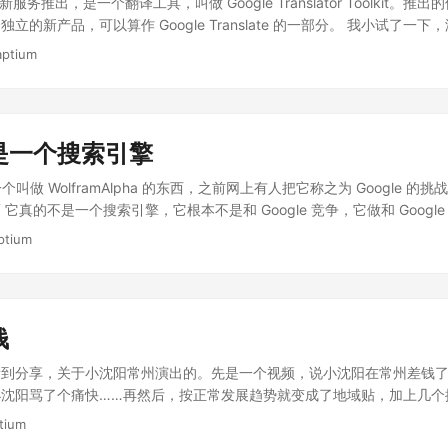
又有新服务推出，是一个翻译工具，叫做 Google Translator Toolkit。
些什么技术，把一切都搞得很神秘一样。（让我想起那个莫名其妙的 qzh
出奇吧。我无法想象，假如这个时候饭否还在，看到那么多人喊着新疆，
立的新产品，可以算作 Google Translate 的一部分。 我小试了一
企业最近几年都搞得不错，校内有API（抄的也行），淘宝也有开放平台
回来的日子，我更希望，下一次再发生什么事情的时候，饭否不会又这么
ogle UI 设计——简洁，类似早些时候 Google Docs 的界面；拥有 C
于一个互联网企业来说，赚钱是第一，搞不搞开源，搞不搞开放平台，API 
aptium
这个世界，倾听各方不同的声音，分辨是非真假也就不必他人代劳了吧。
动翻译，词汇表导入……支持的格式也都是常见的那几种。基本的操作，似
社区聚集着巨大的技术力量这是事实，我想腾讯自己也会从开源技术中受
择语言，自动翻译，逐词句手工翻译，完成。 然而，这肯定不是全部，
源上做些投入，或者提供个闭源的 API 出来给大家玩都行啊。实在不想
e，这是一个协同翻译工具，你可以把需要翻译的文章和其他人共享，一同翻
点你牛逼的带宽，做个 开源镜像 都能混个脸熟嘛～
外，词汇表也可以共享，这又提高了翻译效率。然后，还有，那个叫做 Tran
是一个搜索引擎
gle 给出的解释是 A translation memory (TM) is a database of huma
可以存入数据库的。再注意到灰色字的提示 If no TM is specified, tr
了一个叫做 WolframAlpha 的东西，之前网上有人把它称之为 Google 
e stored in out shared, global TM. 原来，我们协同翻译的工作远比
它真的不是一个搜索引擎，它根本不是和 Google 竞争，它做和 Googl
据库，凭借着 Google 在数据处理上的超级牛力，这些数据必定大大提
Google 有什么相似，那么最明显的只是——一个文本框——你输入词句
ptium
出来说，这，是一个阴谋！看到 此文 有人评论： 翻译的成果竟然给 Goog
对，Google 的是搜索框，然而 WolframAlpha 的不是，它的输入框右
来制造翻译产品并从中直接或间接牟利，作为一个专业的翻译，我，感到
Computational Knowledge Engine），你在这里得到的信息，是
然能够提高翻译效率同质量，Google 却做得有点不厚道，默认设置不应
这个词，就觉得似曾相识，而那个 Logo 更是相当面善，略加搜索才恍然大悟， Ma
on Memory 的，毕竟翻译也是人家辛苦劳动的成果，不经意间被利用，难免让
fram，你也应该听说 Mathematica，如果你不知道 Mathematica
为一个不会翻译的非专业人士，我，愿意围观更多翻译作品的诞生……
钱
Mathematica 是一个广泛使用的计算机代数系统，拥有强大的数值计算和
一的时候，我懒得动手去算微积分作业，Mathematica 告诉了我答案
看到分享，关于小沈阳常州演出的。先是一个视频，说小沈阳在常州差钱了
门课 我得了 B-……尽管如此，我还是很喜欢这个软件，虽然其实我不知道
小沈阳骂了个痛快……再然后，按正常发展趋势就变成了地域贴，加上几个
在眼前，我就觉得有些头脑发热了——虽然我是学工科的，我并没有上很
那是吵得相当热闹…… 其实事情是这样的：[ 视频]
tium
学的不够好。对我来说，那都是些高深的东西，科学？计算？其实那些离