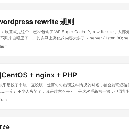
lpha 这次把一切搬到了网上，透过浏览器，在那个文本框中输入关键字，它用
的信息。 我花了大概半个小时来玩 WolframAlpha，还没有算正式
果还是让人感到欣喜。输入 integrate x^2 dx from 0 to 1，它会告
1/3，还附带一个图，标注了阴影部分来解释；输入 force m=1kg a=1m
wordpress rewrite 规则
产生1米每平方秒的加速度，需要的力是1牛顿；输入 The Chinese Univers
x 设置就是这个，已经包含了 WP Super Cache 的 rewrite rule，
诉你香港中文大学成立于1963年，大约有1万8千学生，本地生学费6千美
自哪里了…… 其实网上类似的内容太多了～ server { listen 80; serv
入 mortgage 5% 3 years $100k，它会告诉你，5分利息的按揭贷
location / { index index.php; root /var/host/wordpress; gzip_static on
2997美元，最后交了7895美元的利息……输入 D# 会得到什么？哦，
tium
) { break; } set $supercache_file ''; set $supercache_uri $request_uri
...
= POST) { set $supercache_uri ''; } if ($query_string) { set $supercach
 "comment_author_|wordpress|wp-postpass_" ) { set $supercache_uri '
 ~ ^(.+)$) { set $supercache_file /wp-
entOS + nginx + PHP
percache/$http_host/$1index.html; } if (-f $document_root$supercac
percache_file break; } if (!-e $request_filename) { rewrite . /index.php 
 似乎是挖了个坑一直没填，然而每每出现这种情况的时候，都会发现还偏
clude fastcgi_params; root /var/host/wordpress; fastcgi_param SC
索过来……一定让不少人失望了，真是过意不去～于是这次重新写一篇，但愿能
astcgi_script_name; fastcgi_pass unix:/var/run/php_fcgi.sock; fas
Linux 发行版是用的 CentOS，因为最近一段时间来其实我接触最多的还
tium
。MySQL 也不在本文叙述范围之内，我实际应用的时候是直接 yum install my
nginx 用了 0.7.x 开发版。php 当然是通过 fastcgi 运行，不过没有用从
n-fcgi，而是用了 php-fpm 这个补丁。
开始