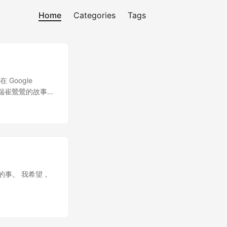
Home
Categories
Tags
Google
務器端崔鶯鶯的故事本
這麼有趣的東西了
W 自身缺陷和
件很有意義的事情，
頁面時的沮喪心情，
的事。 我希望，