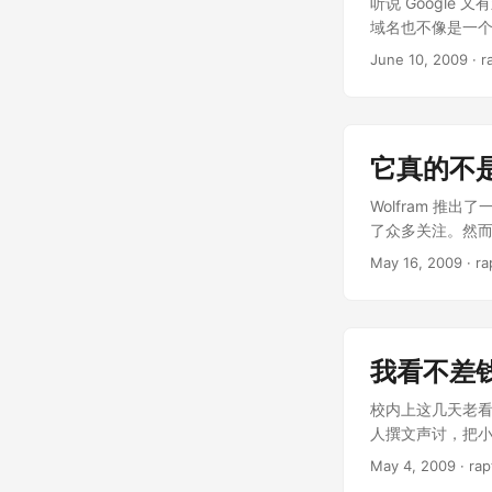
听说 Google 
不大清楚腾讯在用
挂了，也算是不
域名也不像是一个独
国内其他的互联网
我只是期待饭否
的地方：典型的 Go
SAE……虽然对
June 10, 2009
· r
们带着双耳来到
能，多语言，自
谓。不过，开源
研究——上传，选
控们的关注，在开
钮—— Shar
和网易，贡献一点
提高。除了共同翻译
它真的不
Memory 的东西，Goo
这样，人工翻译的结果是
Wolfram 推出
segments ar
了众多关注。然而 
被存入了公共的数
情。如果说它和 
May 16, 2009
· ra
于是，终于有人跳
有说那个是搜索框，
段偷了去，然后用
一个 计算知识引擎（
想来，这个工具虽
到 Wolfram 
Translati
如果你不知道 Wol
Anyway，作
我看不差
MATLAB…… 
过它，在我还是大
校内上这几天老
什么都不会， 那
人撰文声讨，把
数学计算软件摆
加入讨论的同学，
May 4, 2009
· rap
的数学我也可能