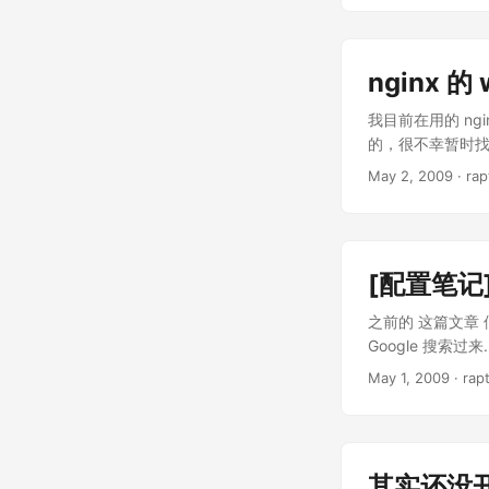
WolframA
计算来告诉你想知道
稳定。不过几次尝试的结
到 1 的定积分是 
nginx 的 
让质量为1千克的物体
我目前在用的 ngin
Kong，它会告
的，很不幸暂时找不到来
1万2千美元一年；输
www.example.net; 
清的话，每月要还
May 2, 2009
· rap
$request_filename
有 369.994Hz…… 
($request_method 
($http_cookie ~*
($supercache_uri
[配置笔记]C
content/cache/su
rewrite ^(.*)$ $su
之前的 这篇文章
~ .*.php5?$ { in
Google 搜
$document_root$f
次略有不同，这次 
May 1, 2009
· rap
index.php; } }
不写 Ubuntu 了
的，没有什么好说的。 
分离出来的 spaw
其实还没