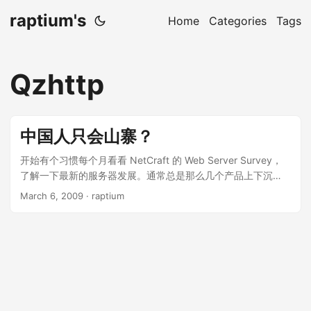
raptium's
Home
Categories
Tags
Qzhttp
中国人只会山寨？
开始有个习惯每个月看看 NetCraft 的 Web Server Survey，
了解一下最新的服务器发展。通常总是那么几个产品上下沉
浮，感觉也就和看浏览器市场占有率差不多。却没有浏览器竞
March 6, 2009
· raptium
争来的激烈，服务器排名也没那么好看。 和浏览器不同的是，
服务器可以是独家享用的，Google 的 GFE 就是占据 第三的宝
座，却不能让外人尝鲜。这也说明 Google 的强大，看了报告总
是想，他一家公司做的服务器，自家用，竟然能排到第三 然
而，2月的报告出来看了感觉很雷……真的，真的是雷了。
Google 的第三没了……给腾讯抢走了……竟然，是腾讯！仔细
看看倒也觉得不出奇了，腾讯出了个自称是 QZHTTP 的 Web