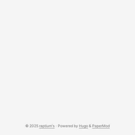
去，于是变得更加期待即将开始的那段时光。心情应该会和香
港的天气一样好起来，事情应该都可以做好。我希望未来的十
多日永远值得回忆。虽然目前自以为有些情绪有些牢骚，但我
还是相信我的大组，相信我的partner 黄敏婷，更相信我的组仔
组女们！
© 2025
raptium's
·
Powered by
Hugo
&
PaperMod