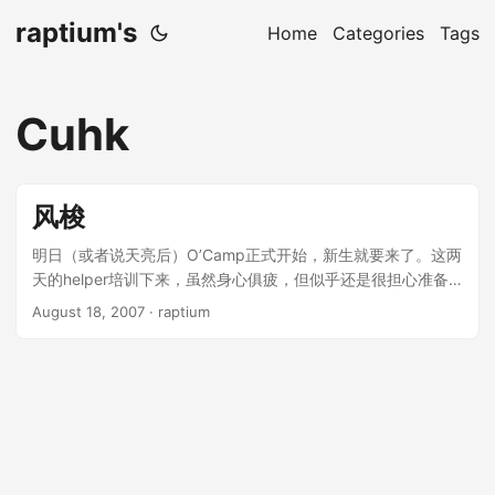
raptium's
Home
Categories
Tags
Cuhk
风梭
明日（或者说天亮后）O’Camp正式开始，新生就要来了。这两
天的helper培训下来，虽然身心俱疲，但似乎还是很担心准备
是否充分，想到明天开始的那么多天，心中不由得忐忑起来。
August 18, 2007
· raptium
其实这几天过得并非很愉快，从SHA飞SZX，就遇到了航班延
误和天气不好难以降落等问题，一路来到中大，只觉得很累却
又缺少休息的时间。大组的成员也不是很熟悉，两天下来确实
有不少了解，但是似乎并不是很喜欢一些同学的办事方式和观
点……而要住半个月的临时宿舍，也是调整了多次，从不要搬迁
到要搬迁，到最后的destination也发生变化，以至于要和大胖
和小默默分开，只觉得相当闹心。 然而事情还是要那么做下