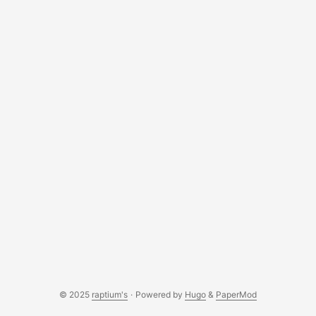
© 2025
raptium's
·
Powered by
Hugo
&
PaperMod