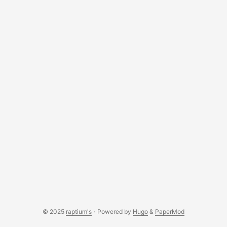
© 2025
raptium's
·
Powered by
Hugo
&
PaperMod