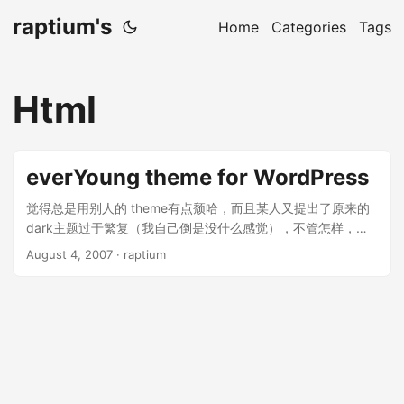
raptium's
Home
Categories
Tags
Html
everYoung theme for WordPress
觉得总是用别人的 theme有点颓哈，而且某人又提出了原来的
dark主题过于繁复（我自己倒是没什么感觉），不管怎样，一
直都想自己做一款theme自己用的。 所以，正值本人21岁生日
August 4, 2007
· raptium
之际，做个WordPress Theme玩玩吧。 花了两天时间，也算能
够看出个样子来了……当然还是有很多页面没有做，大家就先不
要点吧，哈哈。 暂时everYoung theme alpha1 上线…… 俄 说
是alpha，还是急着上线了，真是急脾气啊。 有意见的赶紧提
出……我会找时间改的。